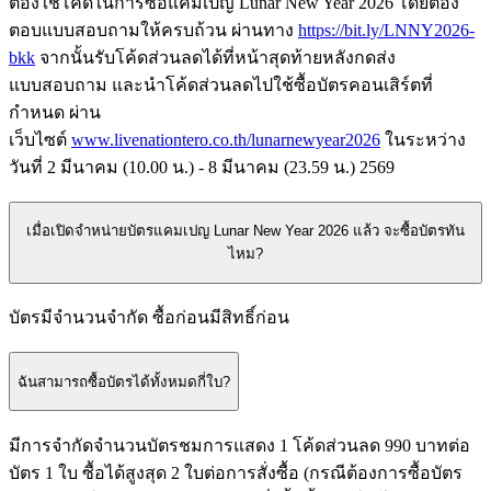
ต้องใช้โค้ดในการซื้อแคมเปญ
Lunar New Year 2026
โดยต้อง
ตอบแบบสอบถามให้ครบถ้วน
ผ่านทาง
https://bit.ly/LNNY2026-
bkk
จากนั้นรับโค้ดส่วนลดได้ที่หน้าสุดท้ายหลังกดส่ง
แบบสอบถาม
และนำโค้ดส่วนลดไปใช้ซื้อบัตรคอนเสิร์ตที่
กำหนด
ผ่าน
เว็บไซต์
www.livenationtero.co.th/lunarnewyear2026
ในระหว่าง
วันที่
2
มีนาคม
(10.00
น
.) - 8
มีนาคม
(23.59
น
.) 2569
เมื่อเปิดจำหน่ายบัตรแคมเปญ Lunar New Year 2026 แล้ว จะซื้อบัตรทัน
ไหม?
บัตรมีจำนวนจำกัด
ซื้อก่อนมีสิทธิ์ก่อน
ฉันสามารถซื้อบัตรได้ทั้งหมดกี่ใบ?
มีการจำกัดจำนวนบัตรชมการแสดง
1
โค้ดส่วนลด
990
บาทต่อ
บัตร
1
ใบ
ซื้อได้สูงสุด
2
ใบต่อการสั่งซื้อ
(
กรณีต้องการซื้อบัตร