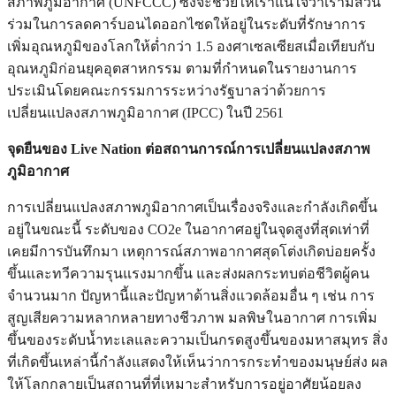
สภาพภูมิอากาศ (UNFCCC) ซึ่งจะช่วยให้เราแน่ใจว่าเรามีส่วน
ร่วมในการลดคาร์บอนไดออกไซดให้อยู่ในระดับที่รักษาการ
เพิ่มอุณหภูมิของโลกให้ต่ำกว่า 1.5 องศาเซลเซียสเมื่อเทียบกับ
อุณหภูมิก่อนยุคอุตสาหกรรม ตามที่กำหนดในรายงานการ
ประเมินโดยคณะกรรมการระหว่างรัฐบาลว่าด้วยการ
เปลี่ยนแปลงสภาพภูมิอากาศ (IPCC) ในปี 2561
จุดยืนของ
Live Nation
ต่อสถานการณ์การเปลี่ยนแปลงสภาพ
ภูมิอากาศ
การเปลี่ยนแปลงสภาพภูมิอากาศเป็นเรื่องจริงและกำลังเกิดขึ้น
อยู่ในขณะนี้ ระดับของ CO2e ในอากาศอยู่ในจุดสูงที่สุดเท่าที่
เคยมีการบันทึกมา เหตุการณ์สภาพอากาศสุดโต่งเกิดบ่อยครั้ง
ขึ้นและทวีความรุนแรงมากขึ้น และส่งผลกระทบต่อชีวิตผู้คน
จำนวนมาก ปัญหานี้และปัญหาด้านสิ่งแวดล้อมอื่น ๆ เช่น การ
สูญเสียความหลากหลายทางชีวภาพ มลพิษในอากาศ การเพิ่ม
ขึ้นของระดับน้ำทะเลและความเป็นกรดสูงขึ้นของมหาสมุทร สิ่ง
ที่เกิดขึ้นเหล่านี้กำลังแสดงให้เห็นว่าการกระทำของมนุษย์ส่ง ผล
ให้โลกกลายเป็นสถานที่ที่เหมาะสำหรับการอยู่อาศัยน้อยลง