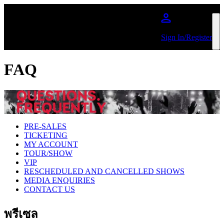
ข้ามไปยังเนื้อหาหลัก
Sign In/Register
FAQ
PRE-SALES
TICKETING
MY ACCOUNT
TOUR/SHOW
VIP
RESCHEDULED AND CANCELLED SHOWS
MEDIA ENQUIRIES
CONTACT US
พรีเซล