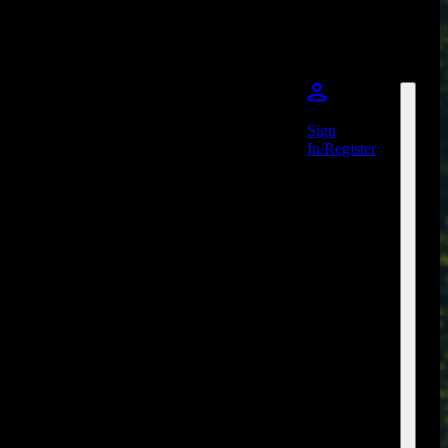
Sign
In/Register