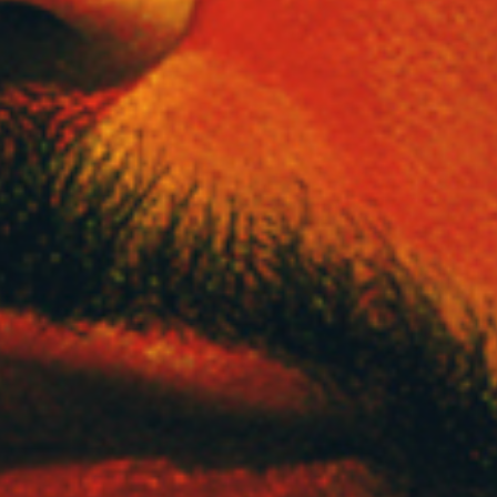
ต.ค.
12
2026
Bangkok
Rajamangala National Stadium
The Weeknd: After Hours Til Dawn Tour
Monday
จำหน่ายหมดแล้ว
ต.ค.
13
2026
Bangkok
Rajamangala National Stadium
The Weeknd: After Hours Til Dawn Tour
Tuesday
ค้นหาบัตรเข้าชม