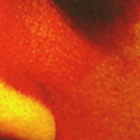
The Weeknd
Favourite
อีเว้นท์
ในประเทศ
(
3
)
ต่างประเทศ
(
27
)
ต.ค.
11
2026
Bangkok
Rajamangala National Stadium
The Weeknd: After Hours Til Dawn Tour
Sunday
จำหน่ายหมดแล้ว