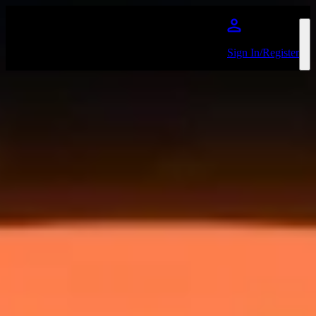
ข้ามไปยังเนื้อหาหลัก
Sign In/Register